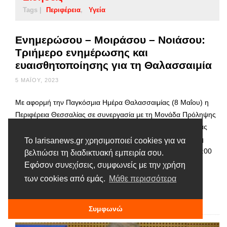
Tags |
Περιφέρεια
Υγεία
Ενημερώσου – Μοιράσου – Νοιάσου:
Τριήμερο ενημέρωσης και
ευαισθητοποίησης για τη Θαλασσαιμία
5 ΜΑΪ́ΟΥ, 2023
Με αφορμή την Παγκόσμια Ημέρα Θαλασσαιμίας (8 Μαΐου) η
Περιφέρεια Θεσσαλίας σε συνεργασία με τη Μονάδα Πρόληψης
Μεσογειακής Αναιμίας, τη Διοίκηση και το Τμήμα Αιμοδοσίας
του Γενικού Νοσοκομείου Λάρισας, διοργανώνουν τριήμερη
Το larisanews.gr χρησιμοποιεί cookies για να
επιστημονική δράση , από τις 6 έως τις 8 Μαΐου (από τις 9:00
βελτιώσει τη διαδικτυακή εμπειρία σου.
το πρωί έως τις 2:00 το μεσημέρι) στην Κεντρική Πλατεία
Εφόσον συνεχίσεις, συμφωνείς με την χρήση
Λάρισας. …
των cookies από εμάς.
Μάθε περισσότερα
Διαβάστε περισσότερα
Συμφωνώ