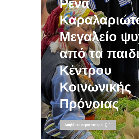
Ρένα
Καραλαριώτ
Μεγαλείο ψυ
από τα παιδ
Κέντρου
Κοινωνικής
Πρόνοιας
Διαβάστε περισσότερα