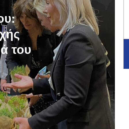
ου:
χής
ιά του