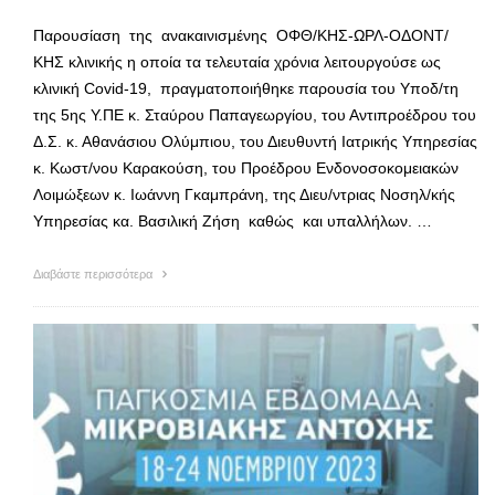
Παρουσίαση της ανακαινισμένης ΟΦΘ/ΚΗΣ-ΩΡΛ-ΟΔΟΝΤ/
ΚΗΣ κλινικής η οποία τα τελευταία χρόνια λειτουργούσε ως
κλινική Covid-19, πραγματοποιήθηκε παρουσία του Υποδ/τη
της 5ης Υ.ΠΕ κ. Σταύρου Παπαγεωργίου, του Αντιπροέδρου του
Δ.Σ. κ. Αθανάσιου Ολύμπιου, του Διευθυντή Ιατρικής Υπηρεσίας
κ. Κωστ/νου Καρακούση, του Προέδρου Ενδονοσοκομειακών
Λοιμώξεων κ. Ιωάννη Γκαμπράνη, της Διευ/ντριας Νοσηλ/κής
Υπηρεσίας κα. Βασιλική Ζήση καθώς και υπαλλήλων. …
Διαβάστε περισσότερα