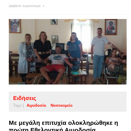
Διαβάστε περισσότερα
Ειδήσεις
Tags |
Αιμοδοσία
Νοσοκομείο
Με μεγάλη επιτυχία ολοκληρώθηκε η
πρώτη Εθελοντική Αιμοδοσία