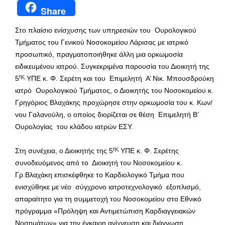
Share
Στο πλαίσιο ενίσχυσης των υπηρεσιών του Ουρολογικού
Τμήματος του Γενικού Νοσοκομείου Λάρισας με ιατρικό
προσωπικό, πραγματοποιήθηκε άλλη μια ορκωμοσία
ειδικευμένου ιατρού. Συγκεκριμένα παρουσία του Διοικητή της
ης
5
ΥΠΕ κ. Φ. Σερέτη και του Επιμελητή Α’ Νικ. Μπουσδρούκη
ιατρό Ουρολογικού Τμήματος, ο Διοικητής του Νοσοκομείου κ.
Γρηγόριος Βλαχάκης προχώρησε στην ορκωμοσία του κ. Κων/
νου Γαλανούλη, ο οποίος διορίζεται σε θέση Επιμελητή Β’
Ουρολογίας του κλάδου ιατρών ΕΣΥ.
ης
Στη συνέχεια, ο Διοικητής της 5
ΥΠΕ κ. Φ. Σερέτης
συνοδευόμενος από το Διοικητή του Νοσοκομείου κ.
Γρ.Βλαχάκη επισκέφθηκε το Καρδιολογικό Τμήμα που
ενισχύθηκε με νέο σύγχρονο ιατροτεχνολογικό εξοπλισμό,
απαραίτητο για τη συμμετοχή του Νοσοκομείου στο Εθνικό
πρόγραμμα «Πρόληψη και Αντιμετώπιση Καρδιαγγειακών
Νοσημάτων» για την έγκαιρη ανίχνευση και διάγνωση