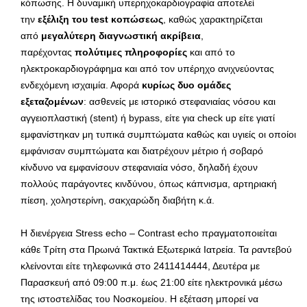
κόπωσης. Η δυναμική υπερηχοκαρδιογραφία αποτελεί
την
εξέλιξη του test κοπώσεως
, καθώς χαρακτηρίζεται
από
μεγαλύτερη διαγνωστική ακρίβεια
,
παρέχοντας
πολύτιμες πληροφορίες
και από το
ηλεκτροκαρδιογράφημα και από τον υπέρηχο ανιχνεύοντας
ενδεχόμενη ισχαιμία. Αφορά
κυρίως δυο ομάδες
εξεταζομένων
: ασθενείς με ιστορικό στεφανιαίας νόσου και
αγγειοπλαστική (stent) ή bypass, είτε για check up είτε γιατί
εμφανίστηκαν μη τυπικά συμπτώματα καθώς και υγιείς οι οποίοι
εμφάνισαν συμπτώματα και διατρέχουν μέτριο ή σοβαρό
κίνδυνο να εμφανίσουν στεφανιαία νόσο, δηλαδή έχουν
πολλούς παράγοντες κινδύνου, όπως κάπνισμα, αρτηριακή
πίεση, χοληστερίνη, σακχαρώδη διαβήτη κ.ά.
Η διενέργεια Stress echo – Contrast echo πραγματοποιείται
κάθε Τρίτη στα Πρωινά Τακτικά Εξωτερικά Ιατρεία. Τα ραντεβού
κλείνονται είτε τηλεφωνικά στο 2411414444, Δευτέρα με
Παρασκευή από 09:00 π.μ. έως 21:00 είτε ηλεκτρονικά μέσω
της ιστοστελίδας του Νοσκομείου. Η εξέταση μπορεί να