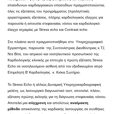
επικίνδυνων καρδιαγγειακών επεισοδίων πραγματοποιώντας
όλες τις εξετάσεις του προγράμματος (προληπτικές
εργαστηριακές εξετάσεις, πλήρης καρδιολογικός έλεγχος για
παρουσία ή απουσία στεφανιαίας νόσου και καρδιολογικό
έλεγχο ισχαιμίας με Stress echo και Contrast echo.
Στο πλαίσιο αυτό πραγματοποιήθηκε στο Υπερηχογραφικό
Εργαστήριο, παρουσία της Συντονίστριας Διευθύντριας κ.Τζ.
Ντε Βίτα, του ιατρικού και νοσηλευτικού προσωπικού της
Καρδιολογικής κλινικής με επιτυχία η πρώτη εξέταση Stress
Echo σε νοσηλευόμενο ασθενή από τον εξειδικευμένο ιατρό
Επιμελητή Β’ Καρδιολογίας κ. Κιόκα Σωτήριο.
Το Stress Echo ή αλλιώς Δυναμική Υπερηχοκαρδιογραφική
μελέτη, ως λειτουργικό διαγνωστικό τεστ, αποτελεί, πλέον,
εξέταση πρώτης εκλογής για τη διάγνωση στεφανιαίας νόσου.
Aποτελεί μια
σύγχρονη
και απολύτως
αναίμακτη
μέθοδο
απεικόνισης της καρδιακής λειτουργίας σε συνθήκες