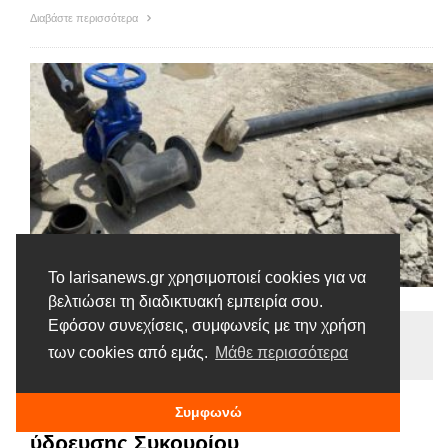
Διαβάστε περισσότερα
Το larisanews.gr χρησιμοποιεί cookies για να
βελτιώσει τη διαδικτυακή εμπειρία σου.
Εφόσον συνεχίσεις, συμφωνείς με την χρήση
Ειδήσεις
των cookies από εμάς.
Μάθε περισσότερα
Tags |
Έργα
Συκούριο
Συμφωνώ
Προχωρά η ζωνοποίηση του δικτύου
ύδρευσης Συκουρίου