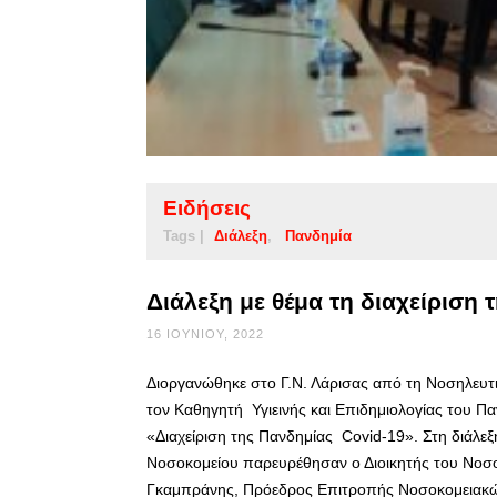
Ειδήσεις
Tags |
Διάλεξη
Πανδημία
Διάλεξη με θέμα τη διαχείριση
16 ΙΟΥΝΊΟΥ, 2022
Διοργανώθηκε στο Γ.Ν. Λάρισας από τη Νοσηλευτικ
τον Καθηγητή Υγιεινής και Επιδημιολογίας του Π
«Διαχείριση της Πανδημίας Covid-19». Στη διάλε
Νοσοκομείου παρευρέθησαν ο Διοικητής του Νοσο
Γκαμπράνης, Πρόεδρος Επιτροπής Νοσοκομειακ