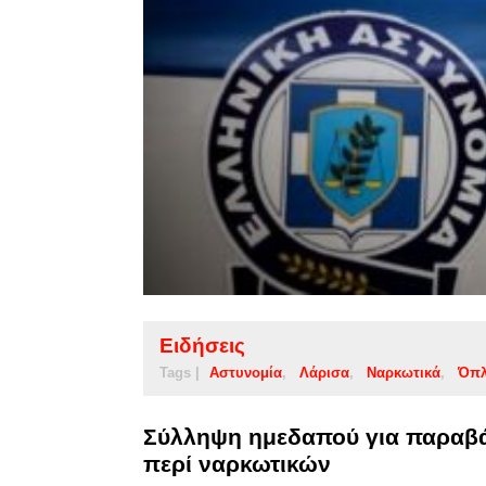
Ειδήσεις
Tags |
Αστυνομία
Λάρισα
Ναρκωτικά
Όπ
Σύλληψη ημεδαπού για παραβά
περί ναρκωτικών