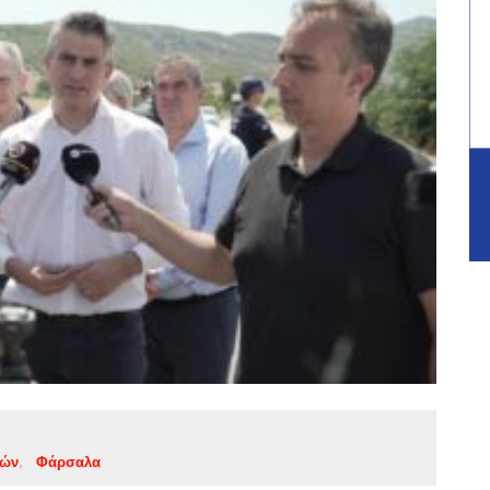
μών
Φάρσαλα