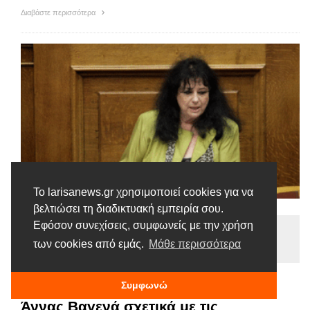
Διαβάστε περισσότερα
Το larisanews.gr χρησιμοποιεί cookies για να
βελτιώσει τη διαδικτυακή εμπειρία σου.
Εφόσον συνεχίσεις, συμφωνείς με την χρήση
Ειδήσεις
των cookies από εμάς.
Μάθε περισσότερα
Tags |
Βαγενά
Παιδιά
Συμφωνώ
Στη Βουλή η επίκαιρη ερώτηση της
Άννας Βαγενά σχετικά με τις