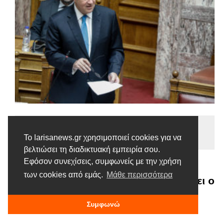
Ειδήσεις
Το larisanews.gr χρησιμοποιεί cookies για να
Tags |
Βορίδης
Κτηνοτρόφοι
Τύρναβος
βελτιώσει τη διαδικτυακή εμπειρία σου.
Εφόσον συνεχίσεις, συμφωνείς με την χρήση
Οριστικό τέλος στο εξαετές μαρτύριο
των cookies από εμάς.
Μάθε περισσότερα
των κτηνοτρόφων του Τυρνάβου βάζει ο
ΥπΑΑΤ Μ. Βορίδης
Συμφωνώ
8 ΣΕΠΤΕΜΒΡΊΟΥ, 2020