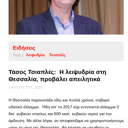
Ειδήσεις
Tags |
Λειψυδρία
Τσιαπλές
Τάσος Τσιαπλές: Η λειψυδρία στη
Θεσσαλία, προβάλει απειλητικά
3 ΑΥΓΟΎΣΤΟΥ, 2023
Η Θεσσαλία παρουσιάζει εδώ και πολλά χρόνια, σοβαρό
υδατικό έλλειμμα. Ήδη απ’ το 2017 είχε εντοπιστεί έλλειμμα 3
δισ. κυβικών ετησίως και 600 εκατ. κυβικών νερού για την
άρδευση. Με άλλα λόγια, αν αποφασίζαμε να χρησιμοποιήσουμε
μόνο το νερό της Θεσσαλίας, θα έπρεπε να μειωθούν οι