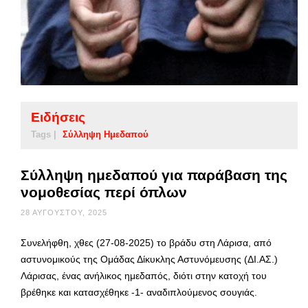
Ειδήσεις
Tags |
Σύλληψη Ημεδαπού
Σύλληψη ημεδαπού για παράβαση της
νομοθεσίας περί όπλων
28 ΑΥΓΟΎΣΤΟΥ, 2025
Συνελήφθη, χθες (27-08-2025) το βράδυ στη Λάρισα, από
αστυνομικούς της Ομάδας Δίκυκλης Αστυνόμευσης (ΔΙ.ΑΣ.)
Λάρισας, ένας ανήλικος ημεδαπός, διότι στην κατοχή του
βρέθηκε και κατασχέθηκε -1- αναδιπλούμενος σουγιάς.