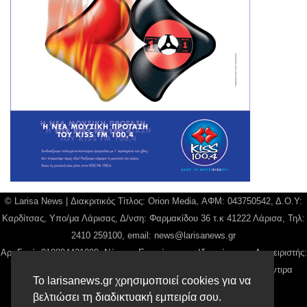
© Larisa News | Διακριτικός Τίτλος: Orion Media, ΑΦΜ: 043750542, Δ.Ο.Υ:
Καρδίτσας, Υπο/μα Λάρισας, Δ/νση: Φαρμακίδου 36 τ.κ 41222 Λάρισα, Τηλ:
2410 259100, email:
news@larisanews.gr
Αρ. Γεμή: 018804431000, Νόμιμος Εκπρόσωπος, Ιδιοκτήτης και Διαχειριστής:
Παναγιώτης Φιλίππου, Διευθύντρια: Γιαννουσά Βασιλική, Διευθύντιρα
Το larisanews.gr χρησιμοποιεί cookies για να
Σύνταξης: Μπαλαμπάνη Βασιλική.
βελτιώσει τη διαδικτυακή εμπειρία σου.
Δικαιούχος domain name Παναγιώτης Φιλίππου