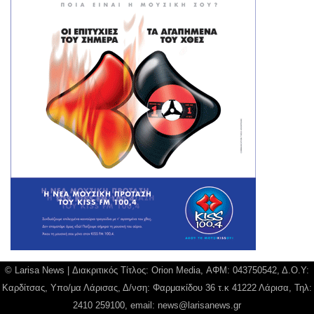
© Larisa News | Διακριτικός Τίτλος: Orion Media, ΑΦΜ: 043750542, Δ.Ο.Υ:
Καρδίτσας, Υπο/μα Λάρισας, Δ/νση: Φαρμακίδου 36 τ.κ 41222 Λάρισα, Τηλ:
2410 259100, email:
news@larisanews.gr