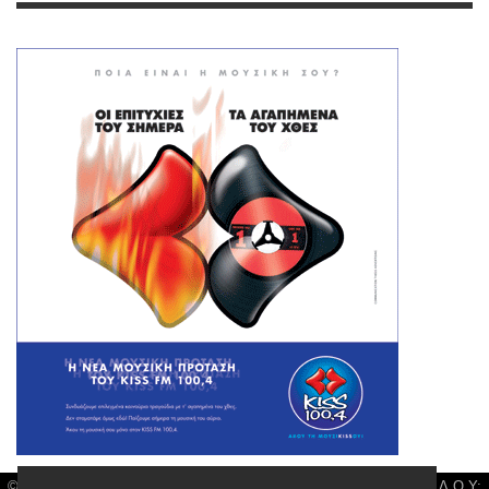
© Larisa News | Διακριτικός Τίτλος: Orion Media, ΑΦΜ: 043750542, Δ.Ο.Υ: