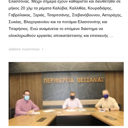
Ελασσόνας. Μέχρι σήμερα έχουν καθαριστεί και διευθετηθεί σε
μήκος 20 χλμ τα ρέματα Καλύβια, Καλλιθέα, Κουραδιάρης,
Γαβρόλακας, Ξεριάς, Τσαριτσάνης, Στεβανόβουνου, Αετοράχης,
Συκέας, Βλαχογιαννίου και τα ποτάμια Ελασσονίτης και
Τιταρήσιος. Ενώ αναμένεται το επόμενο διάστημα να
ολοκληρωθούν εργασίες αποκατάστασης και επισκευής …
Διαβάστε περισσότερα