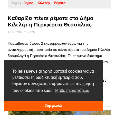
Tags |
Δήμος
Κιλελέρ
Ρέματα
Καθαρίζει πέντε ρέματα στο Δήμο
Κιλελέρ η Περιφέρεια Θεσσαλίας
10 ΙΟΥΝΊΟΥ, 2020
Παρεμβάσεις ύψους 2 εκατομμυρίων ευρώ για την
αντιπλημμυρική προστασία σε πέντε ρέματα του Δήμου Κιλελέρ
δρομολογεί η Περιφέρεια Θεσσαλίας. Το επόμενο διάστημα
δημοπρατείται το έργο «Καθαρισμός και διευθετήσεις ρεμάτων
Δήμου Κιλελέρ» που χρηματοδοτείται από το Πρόγραμμα
Το larisanews.gr χρησιμοποιεί cookies για να
Δημοσίων Επενδύσεων της Περιφέρειας Θεσσαλίας.
βελτιώσει τη διαδικτυακή εμπειρία σου.
Περιλαμβάνονται εργασίες καθαρισμού συνολικού μήκους 23
Εφόσον συνεχίσεις, συμφωνείς με την χρήση
χλμ., στις Δημοτικές Ενότητες Πλατυκάμπου και Νίκαιας, σε …
των cookies από εμάς.
Μάθε περισσότερα
Διαβάστε περισσότερα
Συμφωνώ