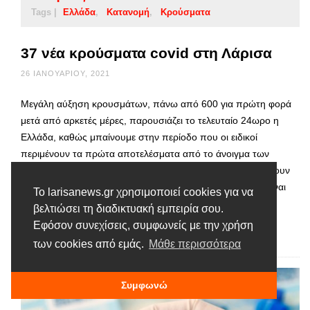
Tags |
Ελλάδα
Κατανομή
Κρούσματα
37 νέα κρούσματα covid στη Λάρισα
26 ΙΑΝΟΥΑΡΊΟΥ, 2021
Μεγάλη αύξηση κρουσμάτων, πάνω από 600 για πρώτη φορά
μετά από αρκετές μέρες, παρουσιάζει το τελευταίο 24ωρο η
Ελλάδα, καθώς μπαίνουμε στην περίοδο που οι ειδικοί
περιμένουν τα πρώτα αποτελέσματα από το άνοιγμα των
καταστημάτων. Την ίδια στιγμή οι διασωληνωμένοι συνεχίζουν
να μειώνονται πολύ αργά, αλλά σταθερά, ενώ οι θάνατοι είναι
Το larisanews.gr χρησιμοποιεί cookies για να
λιγότεροι από τον καθημερινό μέσο …
βελτιώσει τη διαδικτυακή εμπειρία σου.
Εφόσον συνεχίσεις, συμφωνείς με την χρήση
Διαβάστε περισσότερα
των cookies από εμάς.
Μάθε περισσότερα
Συμφωνώ