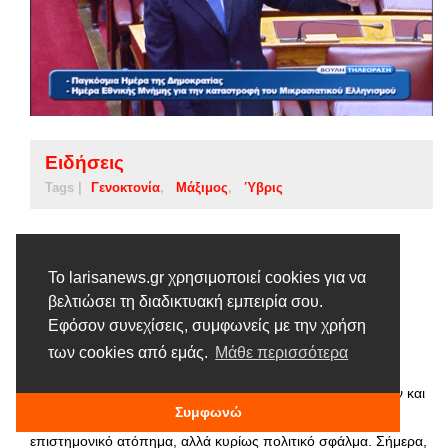
Ειδήσεις
Tags |
Γενοκτονία
Μάξιμος
Ύβρις
Μάξιμος : Ύβρις η άρνηση της
Γενοκτονίας των Μικρασιατών
Το larisanews.gr χρησιμοποιεί cookies για να
βελτιώσει τη διαδικτυακή εμπειρία σου.
15 ΣΕΠΤΕΜΒΡΊΟΥ, 2016
Εφόσον συνεχίσεις, συμφωνείς με την χρήση
«Η σημερινή εκδήλωση δεν έχει μόνον τα χαρακτηριστικά
των cookies από εμάς.
Μάθε περισσότερα
μνημόσυνου. Δεν ερχόμαστε εδώ για να κλάψουμε για το
παρελθόν. Η ιστορία δεν είναι μόνον παρελθόν, είναι παρόν και
Συμφωνώ
κυρίως μέλλον. Όποιος την αρνείται δεν κάνει μόνον
επιστημονικό ατόπημα, αλλά κυρίως πολιτικό σφάλμα. Σήμερα,