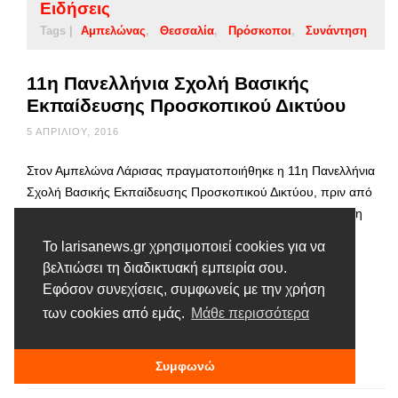
Ειδήσεις
Tags |
Αμπελώνας
Θεσσαλία
Πρόσκοποι
Συνάντηση
11η Πανελλήνια Σχολή Βασικής
Εκπαίδευσης Προσκοπικού Δικτύου
5 ΑΠΡΙΛΊΟΥ, 2016
Στον Αμπελώνα Λάρισας πραγματοποιήθηκε η 11η Πανελλήνια
Σχολή Βασικής Εκπαίδευσης Προσκοπικού Δικτύου, πριν από
μερικές ημέρες και την παρακολούθησαν 26 ενήλικα στελέχη
του Σώματος Ελλήνων Προσκόπων από Αθήνα, Κέρκυρα,
Το larisanews.gr χρησιμοποιεί cookies για να
Κρήτη, Σκόπελο, Ιωάννινα, Χίο, Λάρισα, Θεσσαλονίκη και
βελτιώσει τη διαδικτυακή εμπειρία σου.
Πάτρα. με αρχηγό σχολής τον Γιάννη Δρη Έφορο Κλάδου
Εφόσον συνεχίσεις, συμφωνείς με την χρήση
Προσκοπικού Δικτύου της Γενικής Εφορείας. Η σχολή
των cookies από εμάς.
Μάθε περισσότερα
φιλοξενήθηκε στο χώρο …
Διαβάστε περισσότερα
Συμφωνώ