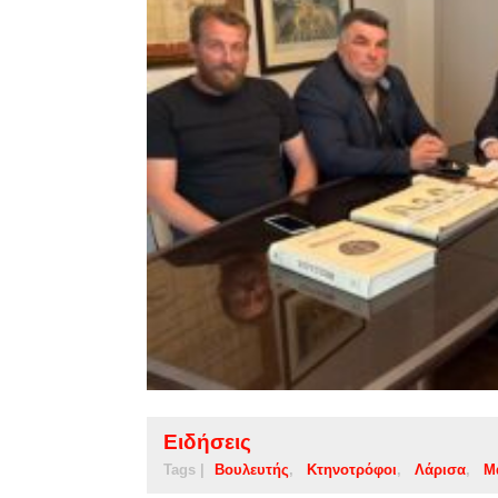
Ειδήσεις
Tags |
Βουλευτής
Κτηνοτρόφοι
Λάρισα
Μ