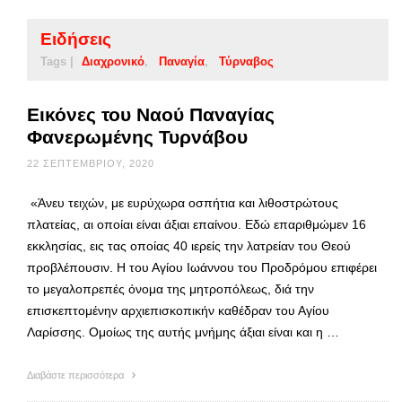
Ειδήσεις
Tags |
Διαχρονικό
Παναγία
Τύρναβος
Εικόνες του Ναού Παναγίας
Φανερωμένης Τυρνάβου
22 ΣΕΠΤΕΜΒΡΊΟΥ, 2020
«Άνευ τειχών, με ευρύχωρα οσπήτια και λιθοστρώτους
πλατείας, αι οποίαι είναι άξιαι επαίνου. Εδώ επαριθμώμεν 16
εκκλησίας, εις τας οποίας 40 ιερείς την λατρείαν του Θεού
προβλέπουσιν. Η του Αγίου Ιωάννου του Προδρόμου επιφέρει
το μεγαλοπρεπές όνομα της μητροπόλεως, διά την
επισκεπτομένην αρχιεπισκοπικήν καθέδραν του Αγίου
Λαρίσσης. Ομοίως της αυτής μνήμης άξιαι είναι και η …
Διαβάστε περισσότερα