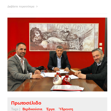
Διαβάστε περισσότερα
Πρωτοσέλιδο
Tags |
Βερδικούσια
Έργα
Ύδρευση