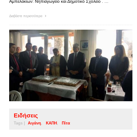
Αμπελακίων: Νηπιαγωγείο και Δημοτικό Σχολείο . …
Διαβάστε περισσότερα
Ειδήσεις
Tags |
Αιγάνη
ΚΑΠΗ
Πίτα