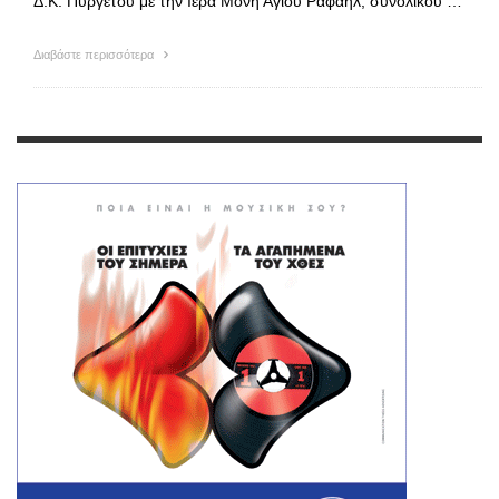
Δ.Κ. Πυργετού με την Ιερά Μονή Αγίου Ραφαήλ, συνολικού …
Διαβάστε περισσότερα