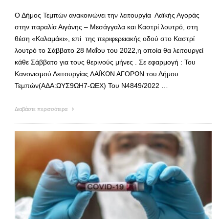
Ο Δήμος Τεμπών ανακοινώνει την λειτουργία Λαϊκής Αγοράς
στην παραλία Αιγάνης – Μεσάγγαλα και Καστρί λουτρό, στη
θέση «Καλαμάκι», επί της περιφερειακής οδού στο Καστρί
λουτρό το Σάββατο 28 Μαΐου του 2022,η οποία θα λειτουργεί
κάθε Σάββατο για τους θερινούς μήνες . Σε εφαρμογή : Του
Κανονισμού Λειτουργίας ΛΑΪΚΩΝ ΑΓΟΡΩΝ του Δήμου
Τεμπών(ΑΔΑ:ΩΥΣ9ΩΗ7-ΩΕΧ) Του Ν4849/2022 …
Διαβάστε περισσότερα