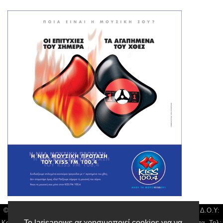
© Larisa News | Διακριτικός Τίτλος: Orion Media, ΑΦΜ: 043750542, Δ.Ο.Υ:
Το larisanews.gr χρησιμοποιεί cookies για να
Καρδίτσας, Υπο/μα Λάρισας, Δ/νση: Φαρμακίδου 36 τ.κ 41222 Λάρισα, Τηλ: