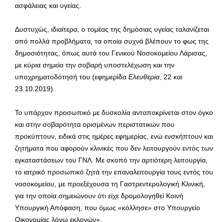
ασφάλειας και υγείας.
Δυστυχώς, ιδιαίτερα, ο τομέας της δημόσιας υγείας ταλανίζεται
από πολλά προβλήματα, τα οποία συχνά βλέπουν το φως της
δημοσιότητας, όπως αυτά του Γενικού Νοσοκομείου Λάρισας,
με κύρια σημεία την σοβαρή υποστελέχωση και την
υποχρηματοδότησή του (εφημερίδα
Ελευθερία
, 22 και
23.10.2019).
Το υπάρχον προσωπικό με δυσκολία ανταποκρίνεται στον όγκο
και στην σοβαρότητα ορισμένων περιστατικών που
προκύπτουν, ειδικά στις ημέρες εφημερίας, ενώ ενσκήπτουν και
ζητήματα που αφορούν κλινικές που δεν λειτουργούν εντός των
εγκαταστάσεων του ΓΝΛ. Με σκοπό την αρτιότερη λειτουργία,
το ιατρικό προσωπικό ζητά την επαναλειτουργία τους εντός του
νοσοκομείου, με προεξέχουσα τη Γαστρεντερολογική Κλινική,
για την οποία σημειώνουν ότι είχε δρομολογηθεί Κοινή
Υπουργική Απόφαση, που όμως «κόλλησε» στο Υπουργείο
Οικονομίας λόγω εκλογών».