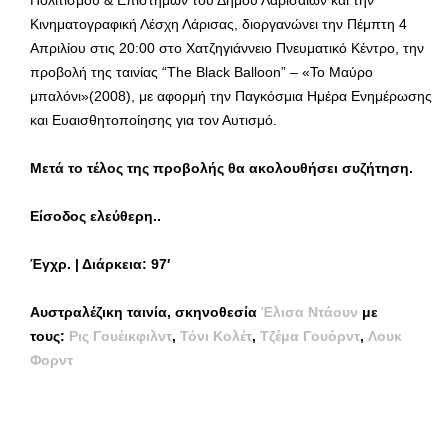
Πολιτισμού & Επιστημών του Δήμου Λαρισαίων και την
Κινηματογραφική Λέσχη Λάρισας, διοργανώνει την Πέμπτη 4
Απριλίου στις 20:00 στο Χατζηγιάννειο Πνευματικό Κέντρο, την
προβολή της ταινίας “The Black Balloon” – «Το Μαύρο
μπαλόνι»(2008), με αφορμή την Παγκόσμια Ημέρα Ενημέρωσης
και Ευαισθητοποίησης για τον Αυτισμό.
Μετά το τέλος της προβολής θα ακολουθήσει συζήτηση.
Είσοδος ελεύθερη..
Έγχρ. | Διάρκεια: 97′
Αυστραλέζικη ταινία, σκηνοθεσία
Έλισα Ντάουν
με
τους:
Ρις Γουέικφιλντ
,
Τόνι Κολέτ
,
Τζέμα Γουόρντ
,
Λουκ
Φορντ