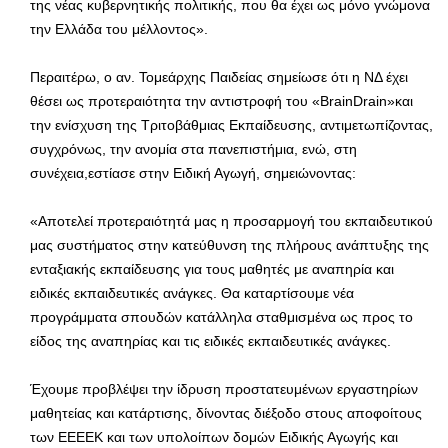
της νέας κυβερνητικής πολιτικής, που θα έχει ως μόνο γνώμονα
την Ελλάδα του μέλλοντος».
Περαιτέρω, ο αν. Τομεάρχης Παιδείας σημείωσε ότι η ΝΔ έχει
θέσει ως προτεραιότητα την αντιστροφή του «BrainDrain»και
την ενίσχυση της Τριτοβάθμιας Εκπαίδευσης, αντιμετωπίζοντας,
συγχρόνως, την ανομία στα πανεπιστήμια, ενώ, στη
συνέχεια,εστίασε στην Ειδική Αγωγή, σημειώνοντας:
«Αποτελεί προτεραιότητά μας η προσαρμογή του εκπαιδευτικού
μας συστήματος στην κατεύθυνση της πλήρους ανάπτυξης της
ενταξιακής εκπαίδευσης για τους μαθητές με αναπηρία και
ειδικές εκπαιδευτικές ανάγκες. Θα καταρτίσουμε νέα
προγράμματα σπουδών κατάλληλα σταθμισμένα ως προς το
είδος της αναπηρίας και τις ειδικές εκπαιδευτικές ανάγκες.
Έχουμε προβλέψει την ίδρυση προστατευμένων εργαστηρίων
μαθητείας και κατάρτισης, δίνοντας διέξοδο στους αποφοίτους
των ΕΕΕΕΚ και των υπολοίπων δομών Ειδικής Αγωγής και