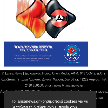
© Larisa News | Διακριτικός Τίτλος: Orion Media, ΑΦΜ: 043750542, Δ.Ο.Υ:
Καρδίτσας, Υπο/μα Λάρισας, Δ/νση: Φαρμακίδου 36 τ.κ 41222 Λάρισα, Τηλ:
2410 259100, email:
news@larisanews.gr
Αρ. Γεμή: 018804431000, Νόμιμος Εκπρόσωπος, Ιδιοκτήτης και Διαχειριστής:
Παναγιώτης Φιλίππου, Διευθύντρια: Γιαννουσά Βασιλική, Διευθύντιρα
Το larisanews.gr χρησιμοποιεί cookies για να
Σύνταξης: Μπαλαμπάνη Βασιλική.
βελτιώσει τη διαδικτυακή εμπειρία σου.