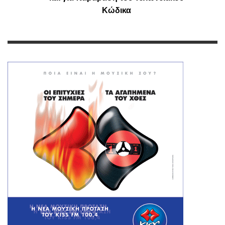
Κώδικα