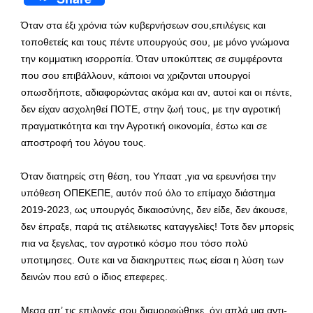
Όταν στα έξι χρόνια τών κυβερνήσεων σου,επιλέγεις και
τοποθετείς και τους πέντε υπουργούς σου, με μόνο γνώμονα
την κομματικη ισορροπία. Όταν υποκύπτεις σε συμφέροντα
που σου επιβάλλουν, κάποιοι να χριζονται υπουργοί
οπωσδήποτε, αδιαφορώντας ακόμα και αν, αυτοί και οι πέντε,
δεν είχαν ασχοληθεί ΠΟΤΕ, στην ζωή τους, με την αγροτική
πραγματικότητα και την Αγροτική οικονομία, έστω και σε
αποστροφή του λόγου τους.
Όταν διατηρείς στη θέση, του Υπαατ ,για να ερευνήσει την
υπόθεση ΟΠΕΚΕΠΕ, αυτόν πού όλο το επίμαχο διάστημα
2019-2023, ως υπουργός δικαιοσύνης, δεν είδε, δεν άκουσε,
δεν έπραξε, παρά τις ατέλειωτες καταγγελίες! Τοτε δεν μπορείς
πια να ξεγελας, τον αγροτικό κόσμο που τόσο πολύ
υποτιμησες. Ουτε και να διακηρυττεις πως είσαι η λύση των
δεινών που εσύ ο ίδιος επεφερες.
Μεσα απ’ τις επιλογές σου διαμορφώθηκε, όχι απλά μια αντι-