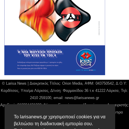
© Larisa News | Διακριτικός Τίτλος: Orion Media, ΑΦΜ: 043750542, Δ.Ο.Υ:
Καρδίτσας, Υπο/μα Λάρισας, Δ/νση: Φαρμακίδου 36 τ.κ 41222 Λάρισα, Τηλ:
2410 259100, email:
news@larisanews.gr
Αρ. Γεμή: 018804431000, Νόμιμος Εκπρόσωπος, Ιδιοκτήτης και Διαχειριστής:
Παναγιώτης Φιλίππου, Διευθύντρια: Γιαννουσά Βασιλική, Διευθύντιρα
Το larisanews.gr χρησιμοποιεί cookies για να
Σύνταξης: Μπαλαμπάνη Βασιλική.
βελτιώσει τη διαδικτυακή εμπειρία σου.
Δικαιούχος domain name Παναγιώτης Φιλίππου