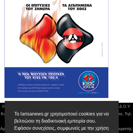
© Larisa News | Διακριτικός Τίτλος: Orion Media, ΑΦΜ: 043750542, Δ.Ο.Υ:
Το larisanews.gr χρησιμοποιεί cookies για να
Καρδίτσας, Υπο/μα Λάρισας, Δ/νση: Φαρμακίδου 36 τ.κ 41222 Λάρισα, Τηλ:
βελτιώσει τη διαδικτυακή εμπειρία σου.
2410 259100, email:
news@larisanews.gr
Εφόσον συνεχίσεις, συμφωνείς με την χρήση
Αρ. Γεμή: 018804431000, Νόμιμος Εκπρόσωπος, Ιδιοκτήτης και Διαχειριστής: