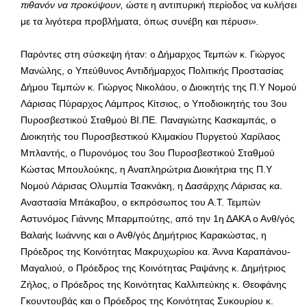
πιθανόν να προκύψουν
,
ώστε η αντιπυρική περίοδος να κυλήσει
με τα λιγότερα προβλήματα, όπως συνέβη και πέρυσι
».
Παρόντες στη σύσκεψη ήταν: ο Δήμαρχος Τεμπών κ. Γιώργος
Μανώλης, ο Υπεύθυνος Αντιδήμαρχος Πολιτικής Προστασίας
Δήμου Τεμπών κ. Γιώργος Νικολάου, ο Διοικητής της Π.Υ Νομού
Λάρισας Πύραρχος Λάμπρος Κίτσιος, ο Υποδιοικητής του 3ου
Πυροσβεστικού Σταθμού ΒΙ.ΠΕ. Παναγιώτης Κασκαμπάς, ο
Διοικητής του Πυροσβεστικού Κλιμακίου Πυργετού Χαρίλαος
Μπλαντής, ο Πυρονόμος του 3ου Πυροσβεστικού Σταθμού
Κώστας Μπουλούκης, η Αναπληρώτρια Διοικήτρια της Π.Υ
Νομού Λάρισας Ολυμπία Τσακνάκη, η Δασάρχης Λάρισας κα.
Αναστασία Μπάκαβου, ο εκπρόσωπος του Α.Τ. Τεμπών
Αστυνόμος Γιάννης Μπαρμπούτης, από την 1η ΔΑΚΑ ο Ανθ/γός
Βαλαής Ιωάννης και ο Ανθ/γός Δημήτριος Καρακώστας, η
Πρόεδρος της Κοινότητας Μακρυχωρίου κα. Άννα Καραπάνου-
Μαγαλιού, ο Πρόεδρος της Κοινότητας Ραψάνης κ. Δημήτριος
Ζήλος, ο Πρόεδρος της Κοινότητας Καλλιπεύκης κ. Θεοφάνης
Γκουντουβάς και ο Πρόεδρος της Κοινότητας Συκουρίου κ.