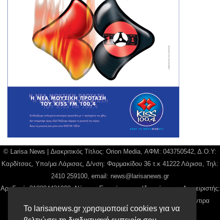
© Larisa News | Διακριτικός Τίτλος: Orion Media, ΑΦΜ: 043750542, Δ.Ο.Υ:
Καρδίτσας, Υπο/μα Λάρισας, Δ/νση: Φαρμακίδου 36 τ.κ 41222 Λάρισα, Τηλ:
2410 259100, email:
news@larisanews.gr
Αρ. Γεμή: 018804431000, Νόμιμος Εκπρόσωπος, Ιδιοκτήτης και Διαχειριστής:
Παναγιώτης Φιλίππου, Διευθύντρια: Γιαννουσά Βασιλική, Διευθύντιρα
Το larisanews.gr χρησιμοποιεί cookies για να
Σύνταξης: Μπαλαμπάνη Βασιλική.