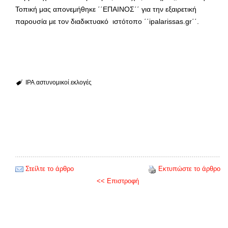
Τοπική μας απονεμήθηκε ΄΄ΕΠΑΙΝΟΣ΄΄ για την εξαιρετική
παρουσία με τον διαδικτυακό ιστότοπο ΄΄ipalarissas.gr΄΄.
IPA
αστυνομικοί
εκλογές
Στείλτε το άρθρο
Εκτυπώστε το άρθρο
<< Επιστροφή