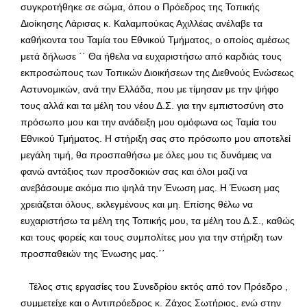
συγκροτήθηκε σε σώμα, όπου ο Πρόεδρος της Τοπικής
Διοίκησης Λάρισας κ. Καλαμπούκας Αχιλλέας ανέλαβε τα
καθήκοντα του Ταμία του Εθνικού Τμήματος, ο οποίος αμέσως
μετά δήλωσε ΄΄ Θα ήθελα να ευχαριστήσω από καρδιάς τους
εκπροσώπους των Τοπικών Διοικήσεων της Διεθνούς Ενώσεως
Αστυνομικών, ανά την Ελλάδα, που με τίμησαν με την ψήφο
τους αλλά και τα μέλη του νέου Δ.Σ. για την εμπιστοσύνη στο
πρόσωπο μου και την ανάδειξη μου ομόφωνα ως Ταμία του
Εθνικού Τμήματος. Η στήριξη σας στο πρόσωπο μου αποτελεί
μεγάλη τιμή, θα προσπαθήσω με όλες μου τις δυνάμεις να
φανώ αντάξιος των προσδοκιών σας και όλοι μαζί να
ανεβάσουμε ακόμα πιο ψηλά την Ένωση μας. Η Ένωση μας
χρειάζεται όλους, εκλεγμένους και μη. Επίσης θέλω να
ευχαριστήσω τα μέλη της Τοπικής μου, τα μέλη του Δ.Σ., καθώς
και τους φορείς και τους συμπολίτες μου για την στήριξη των
προσπαθειών της Ένωσης μας.΄΄
Τέλος στις εργασίες του Συνεδρίου εκτός από τον Πρόεδρο ,
συμμετείχε και ο Αντιπρόεδρος κ. Ζάχος Σωτήριος, ενώ στην