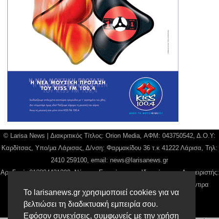
© Larisa News | Διακριτικός Τίτλος: Orion Media, ΑΦΜ: 043750542, Δ.Ο.Υ:
Καρδίτσας, Υπο/μα Λάρισας, Δ/νση: Φαρμακίδου 36 τ.κ 41222 Λάρισα, Τηλ:
2410 259100, email:
news@larisanews.gr
Αρ. Γεμή: 018804431000, Νόμιμος Εκπρόσωπος, Ιδιοκτήτης και Διαχειριστής:
Παναγιώτης Φιλίππου, Διευθύντρια: Γιαννουσά Βασιλική, Διευθύντιρα
Το larisanews.gr χρησιμοποιεί cookies για να
Σύνταξης: Μπαλαμπάνη Βασιλική.
βελτιώσει τη διαδικτυακή εμπειρία σου.
Δικαιούχος domain name Παναγιώτης Φιλίππου
Εφόσον συνεχίσεις, συμφωνείς με την χρήση