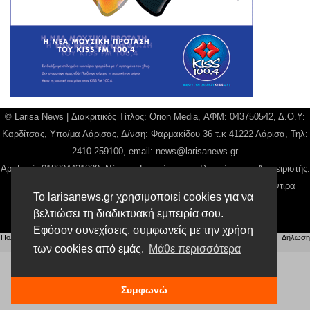
© Larisa News | Διακριτικός Τίτλος: Orion Media, ΑΦΜ: 043750542, Δ.Ο.Υ:
Καρδίτσας, Υπο/μα Λάρισας, Δ/νση: Φαρμακίδου 36 τ.κ 41222 Λάρισα, Τηλ:
2410 259100, email:
news@larisanews.gr
Αρ. Γεμή: 018804431000, Νόμιμος Εκπρόσωπος, Ιδιοκτήτης και Διαχειριστής:
Παναγιώτης Φιλίππου, Διευθύντρια: Γιαννουσά Βασιλική, Διευθύντιρα
Το larisanews.gr χρησιμοποιεί cookies για να
Σύνταξης: Μπαλαμπάνη Βασιλική.
βελτιώσει τη διαδικτυακή εμπειρία σου.
Δικαιούχος domain name Παναγιώτης Φιλίππου
Εφόσον συνεχίσεις, συμφωνείς με την χρήση
Πολιτική Απορρήτου
|
Αίτηση Διαχείρισης Προσωπικών Δεδομένων
|
Όροι χρήσης
| |
Δήλωση
των cookies από εμάς.
Μάθε περισσότερα
Συμμόρφωσης
Συμφωνώ