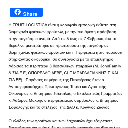
Share
Η FRUIT LOGISTICA είναι η κορυφαία εμπορική έκθεση στη
βιομηχανία φρέσκων φρούτων, με την πιο άμεση πρόσβαση
στην παγκόσμια αγορά. Από τις 5 έως τις 7 Φεβρουαρίου το
Βερολίνο μετατράπηκε σε πρωτεύουσα της παγκόσμιας
βιομηχανίας φρέσκων φρούτων και η Περιφέρεια ήταν παρούσα
στηρίζοντας οικονομικά σε συνεργασία με το επιμελητήριο
Λάρισας τα περίπτερα 3 θεσσαλικών εταιρειών (M. JohnFamily
& ΣΙΑ Ε.Ε, ΟΠΟΡΕΛΛΟ ΑΕΒΕ, GLF ΜΠΑΡΛΑΓΙΑΝΝΗΣ Γ. ΚΑΙ
ΣΙΑ ΕΕ) . Παρόντες εκ μέρους της Περιφέρειας ήταν ο
Αντιπεριφερειάρχης Πρωτογενούς Τομέα και Αγροτικής
Οικονομίας κ. Δημήτριος Τσέτσιλας, ο Εκτελεστικός Γραμματέας
κ. Λάζαρος Μακρής ο περιφερειακός σύμβουλος κ. Δημήτριος
Σοφολόγης και το στέλεχος της ΔΑΟ κ. Κων/νος Ζιώγας.
Ο κλάδος των φρούτων και των λαχανικών έχει εξαιρετικές
δυνατότητες για ανάπτυξη σε αρκετές περιοχές της Θεσσαλίας,