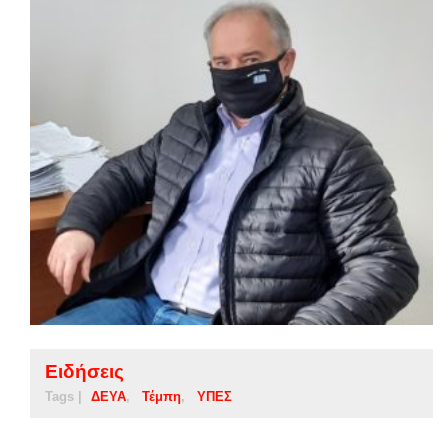
Ειδήσεις
Tags |
ΔΕΥΑ
Τέμπη
ΥΠΕΣ