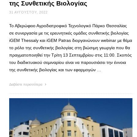
της Συνθετικής Βιολογίας
31 ΑΥΓΟΎΣΤΟΥ, 2022
Το Αβερώφειο Αγροδιατροφικό Τεχνολογικό Πάρκο Θεσσαλίας
σε συνεργασία µε τις ερευνητικές οµάδες συνθετικής βιολογίας
iGEM Thessaly και iGEM Patras διοργανώνουν webinar µε θέµα
το ρόλο της συνθετικής βιολογίας στη βιώσιµη γεωργία που θα
πραγµατοποιηθεί την Τρίτη 13 Σεπτεµβρίου στις 11:00. Σκοπός
του διαδικτυακού σεµιναρίου είναι να παρουσιάσει την έννοια
της συνθετικής βιολογίας και των εφαρµογών …
Διαβάστε περισσότερα