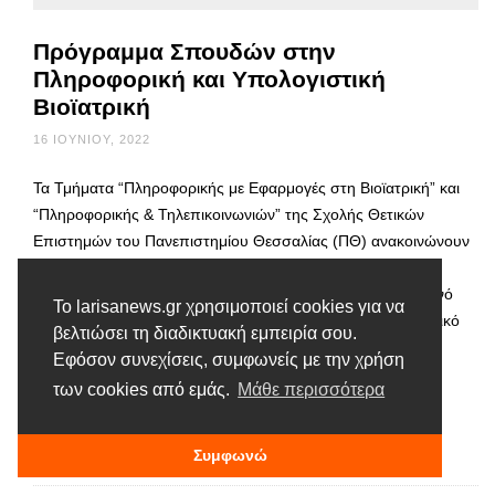
Πρόγραμμα Σπουδών στην
Πληροφορική και Υπολογιστική
Βιοϊατρική
16 ΙΟΥΝΊΟΥ, 2022
Τα Τμήματα “Πληροφορικής με Εφαρμογές στη Βιοϊατρική” και
“Πληροφορικής & Τηλεπικοινωνιών” της Σχολής Θετικών
Επιστημών του Πανεπιστημίου Θεσσαλίας (ΠΘ) ανακοινώνουν
την έναρξη της διαδικασίας υποβολής αιτήσεων για την
εισαγωγή μεταπτυχιακών φοιτητών/φοιτητριών στο χειμερινό
Το larisanews.gr χρησιμοποιεί cookies για να
εξάμηνο του ακαδημαϊκού έτους 2022-2023 στο Διατμηματικό
βελτιώσει τη διαδικτυακή εμπειρία σου.
Πρόγραμμα Μεταπτυχιακών Σπουδών (Δ.Π.Μ.Σ.) με τίτλο:
Εφόσον συνεχίσεις, συμφωνείς με την χρήση
«Πληροφορική και Υπολογιστική Βιοϊατρική» με στόχο την
των cookies από εμάς.
Μάθε περισσότερα
προαγωγή της …
Διαβάστε περισσότερα
Συμφωνώ