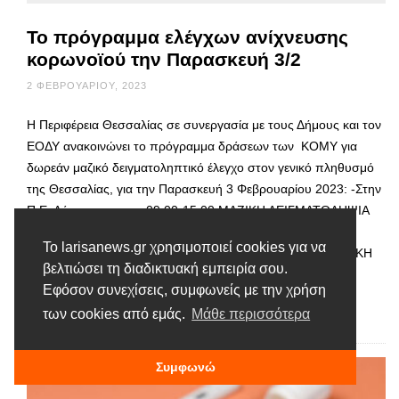
Το πρόγραμμα ελέγχων ανίχνευσης
κορωνοϊού την Παρασκευή 3/2
2 ΦΕΒΡΟΥΑΡΊΟΥ, 2023
Η Περιφέρεια Θεσσαλίας σε συνεργασία με τους Δήμους και τον
ΕΟΔΥ ανακοινώνει το πρόγραμμα δράσεων των ΚΟΜΥ για
δωρεάν μαζικό δειγματοληπτικό έλεγχο στον γενικό πληθυσμό
της Θεσσαλίας, για την Παρασκευή 3 Φεβρουαρίου 2023: -Στην
Π.Ε. Λάρισας: 09:00-15:00 ΜΑΖΙΚΗ ΔΕΙΓΜΑΤΟΛΗΨΙΑ
ΣΤΟ ΔΗΜΑΡΧΕΙΟ ΛΑΡΙΣΑΣ 09:00-20:00 ΜΑΖΙΚΗ
Το larisanews.gr χρησιμοποιεί cookies για να
ΔΕΙΓΜΑΤΟΛΗΨΙΑ ΣΤΟΝ ΟΣΕ ΛΑΡΙΣΑΣ 09:00-15:00 ΜΑΖΙΚΗ
βελτιώσει τη διαδικτυακή εμπειρία σου.
ΔΕΙΓΜΑΤΟΛΗΨΙΑ ΣΤΟ ΕΜΠΟΡΙΚΟ ΚΕΝΤΡΟ ΓΑΙΑ …
Εφόσον συνεχίσεις, συμφωνείς με την χρήση
των cookies από εμάς.
Μάθε περισσότερα
Διαβάστε περισσότερα
Συμφωνώ