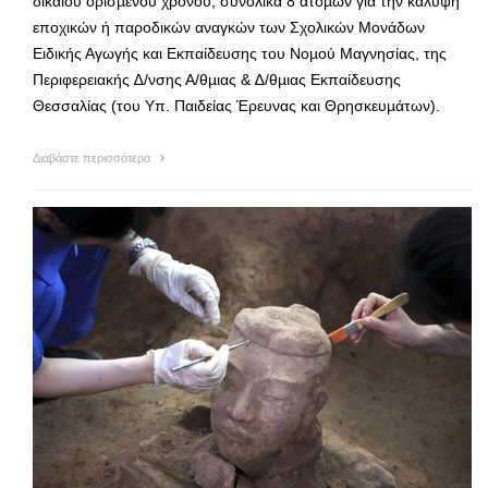
δικαίου ορισµένου χρόνου, συνολικά 8 ατόµων για την κάλυψη
εποχικών ή παροδικών αναγκών των Σχολικών Μονάδων
Ειδικής Αγωγής και Εκπαίδευσης του Νοµού Μαγνησίας, της
Περιφερειακής ∆/νσης Α/θµιας & ∆/θµιας Εκπαίδευσης
Θεσσαλίας (του Υπ. Παιδείας Έρευνας και Θρησκευµάτων).
Διαβάστε περισσότερα