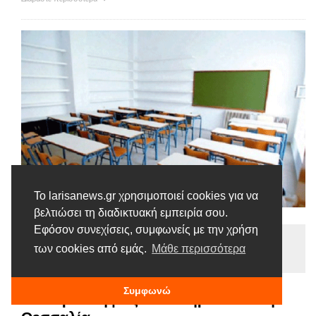
Το larisanews.gr χρησιμοποιεί cookies για να
βελτιώσει τη διαδικτυακή εμπειρία σου.
Εφόσον συνεχίσεις, συμφωνείς με την χρήση
Ειδήσεις
των cookies από εμάς.
Μάθε περισσότερα
Tags |
Αναπληρωτές
Θεσσαλία
Προσλήψεις
Συμφωνώ
169 προσλήψεις αναπληρωτών στη