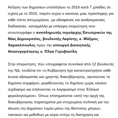
Αύξηση των δημοσίων υπαλλήλων το 2016 κατά 7 χιλιάδες σε
σχέση με το 2015, παρότι ισχύει ο κανόνας μιας πρόσληψης για
κάθε πέντε αποχωρήσεις -με αδιαφανείς και αναξιοκρατικές
διαδικασίες- καταγγέλλει με επίκαιρη επερώτηση που
συνυπογράφει ο
αναπληρωτής τομεάρχης Εσωτερικών της
Νέας Δημοκρατίας, βουλευτής Λαρίσης, κ. Μάξιμος
Χαρακόπουλος
προς την
υπουργό Διοικητικής
Ανασυγκρότησης
κ. Όλγα Γεροβασίλη
.
Στην επερώτηση, που υπογράφεται συνολικά από 12 βουλευτές
της ΝΔ, τονίζεται ότι «η Κυβέρνηση έχει καταστρατηγήσει κάθε
έννοια αξιοκρατίας και χρηστής διακυβέρνησης, αγνοώντας το
δημόσιο συμφέρον, μεγεθύνοντας το δημόσιο χωρίς κανένα
σχεδιασμό και στέλνοντας το λογαριασμό στον Έλληνα
φορολογούμενο». Όπως επισημαίνεται «από την αρχή της
διακυβέρνησης παρατηρείται μια στοχευμένη πολιτική για την
άλωση του Δημόσιου τομέα μέσω της θέσπισης μέτρων,
τακτικών και μεθόδων με κύριο στόχο τη διατήρηση και