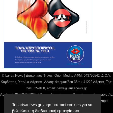
© Larisa News | Διακριτικός Τίτλος: Orion Media, ΑΦΜ: 043750542, Δ.Ο.Υ:
Καρδίτσας, Υπο/μα Λάρισας, Δ/νση: Φαρμακίδου 36 τ.κ 41222 Λάρισα, Τηλ:
2410 259100, email:
news@larisanews.gr
Αρ. Γεμή: 018804431000, Νόμιμος Εκπρόσωπος, Ιδιοκτήτης και Διαχειριστής:
Παναγιώτης Φιλίππου, Διευθύντρια: Γιαννουσά Βασιλική, Διευθύντιρα
Το larisanews.gr χρησιμοποιεί cookies για να
Σύνταξης: Μπαλαμπάνη Βασιλική.
βελτιώσει τη διαδικτυακή εμπειρία σου.