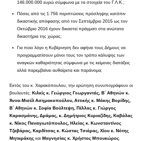
146.000.000 ευρώ σύμφωνα με τα στοιχεία του Γ.Λ.Κ.;
Πόσες από τις 1.756 περιπτώσεις πρόσληψης κατόπιν
δικαστικής απόφασης από τον Σεπτέμβριο 2015 ως τον
Οκτώβριο 2016 έχουν δικαστεί πράγματι στα ανώτατα
δικαστήρια της χώρας;
Για ποιο λόγο η Κυβέρνηση δεν αφήνει τους Δήμους να
προγραμματίσουν μόνοι τους τον τρόπο κάλυψης των
αναγκών καθαριότητας σύμφωνα με τις κείμενες διατάξεις
αλλά παρεμβαίνει αυθαίρετα και παράνομα;
Εκτός του κ. Χαρακόπουλου, την ερώτηση συνυπογράφουν οι
βουλευτές:
Κιλκίς
κ. Γεώργιος Γεωργαντάς, Β΄ Αθηνών κ.
Άννα-Μισέλ Ασημακοπούλου, Αττικής κ. Μάκης Βορίδης,
Β΄ Αθηνών κ. Σοφία Βούλτεψη, Πέλλας κ. Γιώργος
Καρασμάνης, Δράμας, κ. Δημήτριος Κυριαζίδης, Καβάλας
κ. Νίκος Παναγιωτόπουλος, Ηλείας κ. Κωνσταντίνος
Τζαβάρας, Καρδίτσας κ. Κώστας Τσιάρας, Χίου κ. Νότης
Μηταράκης
και
Μαγνησίας κ. Χρήστος Μπουκώρος
.