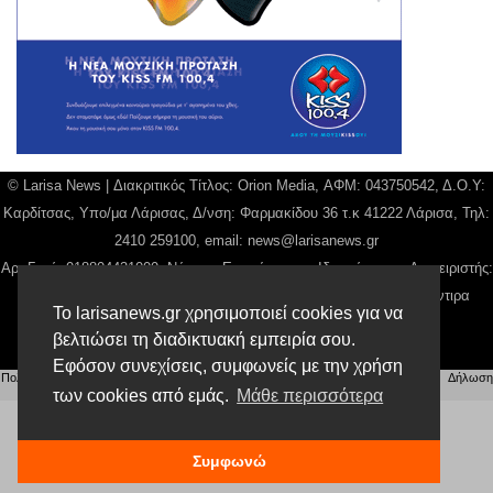
© Larisa News | Διακριτικός Τίτλος: Orion Media, ΑΦΜ: 043750542, Δ.Ο.Υ:
Καρδίτσας, Υπο/μα Λάρισας, Δ/νση: Φαρμακίδου 36 τ.κ 41222 Λάρισα, Τηλ:
2410 259100, email:
news@larisanews.gr
Αρ. Γεμή: 018804431000, Νόμιμος Εκπρόσωπος, Ιδιοκτήτης και Διαχειριστής:
Παναγιώτης Φιλίππου, Διευθύντρια: Γιαννουσά Βασιλική, Διευθύντιρα
Το larisanews.gr χρησιμοποιεί cookies για να
Σύνταξης: Μπαλαμπάνη Βασιλική.
βελτιώσει τη διαδικτυακή εμπειρία σου.
Δικαιούχος domain name Παναγιώτης Φιλίππου
Εφόσον συνεχίσεις, συμφωνείς με την χρήση
Πολιτική Απορρήτου
|
Αίτηση Διαχείρισης Προσωπικών Δεδομένων
|
Όροι χρήσης
| |
Δήλωση
Συμμόρφωσης
των cookies από εμάς.
Μάθε περισσότερα
Συμφωνώ