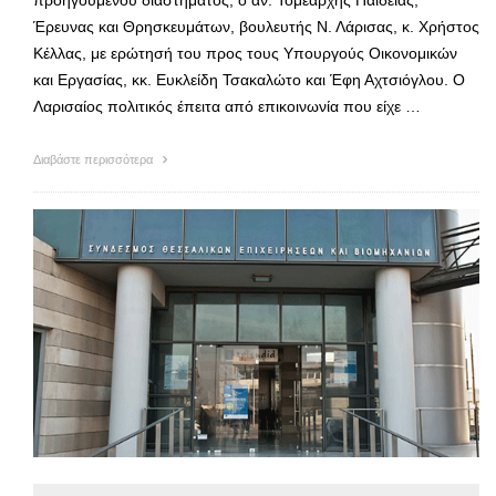
προηγούμενου διαστήματος, ο αν. Τομεάρχης Παιδείας,
Έρευνας και Θρησκευμάτων, βουλευτής Ν. Λάρισας, κ. Χρήστος
Κέλλας, με ερώτησή του προς τους Υπουργούς Οικονομικών
και Εργασίας, κκ. Ευκλείδη Τσακαλώτο και Έφη Αχτσιόγλου. Ο
Λαρισαίος πολιτικός έπειτα από επικοινωνία που είχε …
Διαβάστε περισσότερα