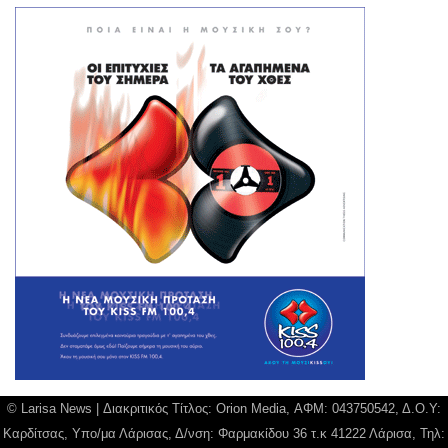
© Larisa News | Διακριτικός Τίτλος: Orion Media, ΑΦΜ: 043750542, Δ.Ο.Υ:
Καρδίτσας, Υπο/μα Λάρισας, Δ/νση: Φαρμακίδου 36 τ.κ 41222 Λάρισα, Τηλ: