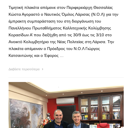
Τιμητική πλακέτα απέμεινε στον Περιφερειάρχη Θεσσαλίας
Κώστα Αγοραστό ο Ναυτικός Όμιλος Λάρισας (Ν.Ο.Λ) για την
έμπρακτη συμπαράσταση του στη διοργάνωση του
Πανελλήνιου Πρωταθλήματος Καλλιτεχνικής Κολύμβησης
Κορασίδων Α’ που διεξήχθη από τις 30/9 έως τις 3/10 στο
Ανοικτό Κολυμβητήριο της Νέας Πολιτείας στη Λάρισα. Την
πλακέτα απέμειναν ο Πρόεδρος του Ν.Ο.Λ Γιώργος
Κατσαντώνης και ο Έφορος …
Διαβάστε περισσότερα