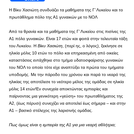
Η Βίκυ Χασιώτη συνδυάζει τα μαθήματα της Γ’ Λυκείου και το
πρωτάθλημα πόλο της Α1 γυναικών με το ΝΟΛ
Από τα θρανία και τα μαθήματα της Γ’ Λυκείου στις πισίνες της
Α1 πόλο γυναικών. Είναι 17 ετών και φοιτά στην τελευταία τάξη
του Λυκείου. Η
Βίκυ Χασιώτη
, (περί ης, ο λόγος), ξεκίνησε σε
ηλικία μόλις 10 ετών το πόλο και επηρεασμένη από οικείες
καταστάσεις εντάχθηκε στο τμήμα υδατοσφαίρισης γυναικών
του ΝΟΛ το οποίο τότε είχε αναπτύξει τα πρώτα του τμήματα
υποδομής. Με την πάροδο του χρόνου και παρά το νεαρό της
ηλικίας της αποτέλεσε το νεότερο μέλος της ομάδας σε ηλικία
μόλις 14 ετών!Εν συνεχεία αποκτώντας εμπειρίες και
παίρνοντας μια γενικότερη «γεύση» του πρωταθλήματος της
Α2, (έως πέρυσι) συνεχίζει να αποτελεί έως σήμερα – και στην
Α1 – βασικό στέλεχος της λαρισινής ομάδας.
Πως όμως είναι η εμπειρία της Α1 για μια νεαρή αθλήτρια;