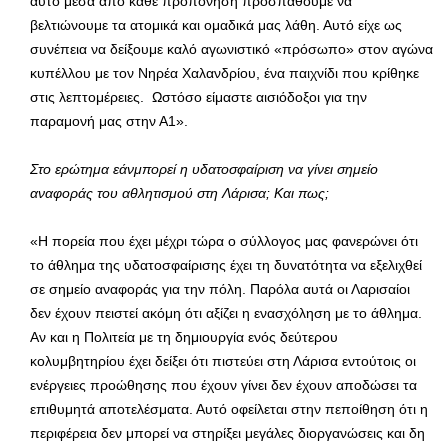
αυτό μέσα από κάθε προπόνηση προσπαθούμε να
βελτιώνουμε τα ατομικά και ομαδικά μας λάθη. Αυτό είχε ως
συνέπεια να δείξουμε καλό αγωνιστικό «πρόσωπο» στον αγώνα
κυπέλλου με τον Νηρέα Χαλανδρίου, ένα παιχνίδι που κρίθηκε
στις λεπτομέρειες. Ωστόσο είμαστε αισιόδοξοι για την
παραμονή μας στην Α1».
Στο ερώτημα εάνμπορεί η υδατοσφαίριση να γίνει σημείο
αναφοράς του αθλητισμού στη Λάρισα; Και πως;
«Η πορεία που έχει μέχρι τώρα ο σύλλογος μας φανερώνει ότι
το άθλημα της υδατοσφαίρισης έχει τη δυνατότητα να εξελιχθεί
σε σημείο αναφοράς για την πόλη. Παρόλα αυτά οι Λαρισαίοι
δεν έχουν πειστεί ακόμη ότι αξίζει η ενασχόληση με το άθλημα.
Αν και η Πολιτεία με τη δημιουργία ενός δεύτερου
κολυμβητηρίου έχει δείξει ότι πιστεύει στη Λάρισα εντούτοις οι
ενέργειες προώθησης που έχουν γίνει δεν έχουν αποδώσει τα
επιθυμητά αποτελέσματα. Αυτό οφείλεται στην πεποίθηση ότι η
περιφέρεια δεν μπορεί να στηρίξει μεγάλες διοργανώσεις και δη