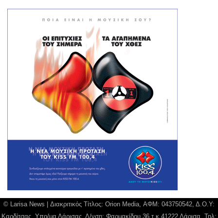
© Larisa News | Διακριτικός Τίτλος: Orion Media, ΑΦΜ: 043750542, Δ.Ο.Υ:
Καρδίτσας, Υπο/μα Λάρισας, Δ/νση: Φαρμακίδου 36 τ.κ 41222 Λάρισα, Τηλ: