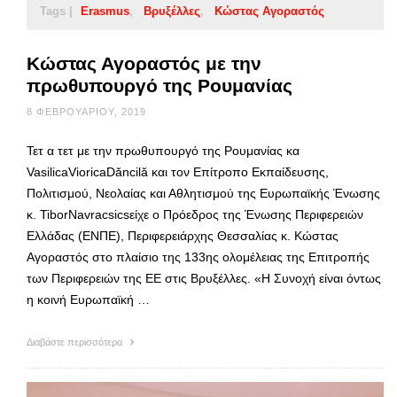
Tags |
Erasmus
Βρυξέλλες
Κώστας Αγοραστός
Κώστας Αγοραστός με την
πρωθυπουργό της Ρουμανίας
8 ΦΕΒΡΟΥΑΡΊΟΥ, 2019
Τετ α τετ με την πρωθυπουργό της Ρουμανίας κα
VasilicaVioricaDăncilă και τον Επίτροπο Εκπαίδευσης,
Πολιτισμού, Νεολαίας και Αθλητισμού της Ευρωπαϊκής Ένωσης
κ. TiborNavracsicsείχε ο Πρόεδρος της Ένωσης Περιφερειών
Ελλάδας (ΕΝΠΕ), Περιφερειάρχης Θεσσαλίας κ. Κώστας
Αγοραστός στο πλαίσιο της 133ης ολομέλειας της Επιτροπής
των Περιφερειών της ΕΕ στις Βρυξέλλες. «Η Συνοχή είναι όντως
η κοινή Ευρωπαϊκή …
Διαβάστε περισσότερα