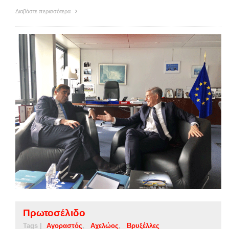
Διαβάστε περισσότερα
Πρωτοσέλιδο
Tags |
Αγοραστός
Αχελώος
Βρυξέλλες