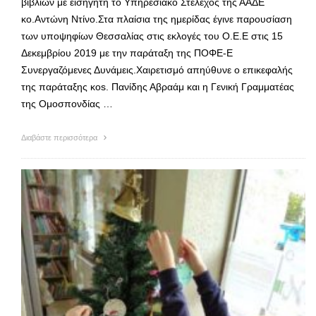
βιβλίων με εισηγητή το Υπηρεσιακό Στέλεχος της ΑΑΔΕ
κo.Αντώνη Ντίνο.Στα πλαίσια της ημερίδας έγινε παρουσίαση
των υποψηφίων Θεσσαλίας στις εκλογές του Ο.Ε.Ε στις 15
Δεκεμβρίου 2019 με την παράταξη της ΠΟΦΕ-Ε
Συνεργαζόμενες Δυνάμεις.Χαιρετισμό απηύθυνε ο επικεφαλής
της παράταξης κοs. Πανίδης Αβραάμ και η Γενική Γραμματέας
της Ομοσπονδίας …
Διαβάστε περισσότερα