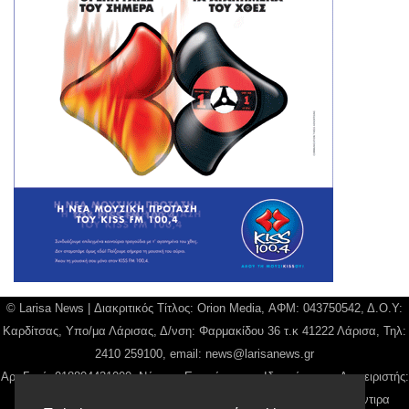
© Larisa News | Διακριτικός Τίτλος: Orion Media, ΑΦΜ: 043750542, Δ.Ο.Υ:
Καρδίτσας, Υπο/μα Λάρισας, Δ/νση: Φαρμακίδου 36 τ.κ 41222 Λάρισα, Τηλ:
2410 259100, email:
news@larisanews.gr
Αρ. Γεμή: 018804431000, Νόμιμος Εκπρόσωπος, Ιδιοκτήτης και Διαχειριστής:
Παναγιώτης Φιλίππου, Διευθύντρια: Γιαννουσά Βασιλική, Διευθύντιρα