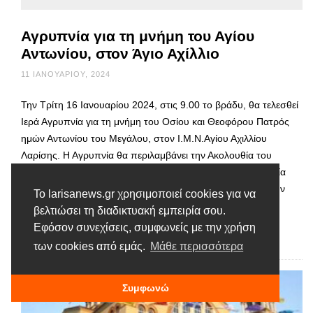
Αγρυπνία για τη μνήμη του Αγίου
Αντωνίου, στον Άγιο Αχίλλιο
11 ΙΑΝΟΥΑΡΊΟΥ, 2024
Την Τρίτη 16 Ιανουαρίου 2024, στις 9.00 το βράδυ, θα τελεσθεί
Ιερά Αγρυπνία για τη μνήμη του Οσίου και Θεοφόρου Πατρός
ημών Αντωνίου του Μεγάλου, στον Ι.Μ.Ν.Αγίου Αχιλλίου
Λαρίσης. Η Αγρυπνία θα περιλαμβάνει την Ακολουθία του
Μικρού Αποδείπνου,τον Όρθρο μετ’ αρτοκλασίαςκαι τη Θεία
Λειτουργία, κατά την οποία οι πιστοί χριστιανοί θα έχουν την
Το larisanews.gr χρησιμοποιεί cookies για να
ευκαιρία να …
βελτιώσει τη διαδικτυακή εμπειρία σου.
Εφόσον συνεχίσεις, συμφωνείς με την χρήση
Διαβάστε περισσότερα
των cookies από εμάς.
Μάθε περισσότερα
Συμφωνώ