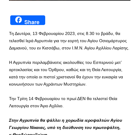
Share
Τη Δευτέρα, 13 Φεβρουαρίου 2023, στις 8.30 το βράδυ, θα
τελεσθεί Ιερά Αγρυπνία για την εορτή του Αγίου Οσιομάρτυρος
Δαμιανού, του εν Κισσάβω, στον Ι.Μ.Ν. Αγίου Αχιλλίου Λαρίσης.
Η Αγρυπνία περιλαμβάνειτις ακολουθίες του Εσπερινού μετ’
αρτοκλασίας και του Όρθρου, καθώς και τη Θεία Λειτουργία,
κατά την οποία οι πιστοί χριστιανοί θα έχουν την ευκαιρία να
κοινωνήσουν των Αχράντων Μυστηρίων.
Την Τρίτη 14 Φεβρουαρίου το πρωί ΔΕΝ θα τελεστεί Θεία
Λειτουργία στον Άγιο Αχίλλιο.
Στην Αγρυπνία θα ψάλλει η χορωδία ιεροψαλτών Αγίου
Γεωργίου Νίκαιας, υπό τη διεύθυνση του πρωτοψάλτη,
κ.ΘεοδώρουΞιώνη.