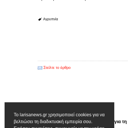
Αγρυπνία
Στείλτε το άρθρο
Προηγούμενο άρθρο
Το larisanews.gr χρησιμοποιεί cookies για να
Οκτώ άξονες παρεμβάσεων για τη
βελτιώσει τη διαδικτυακή εμπειρία σου.