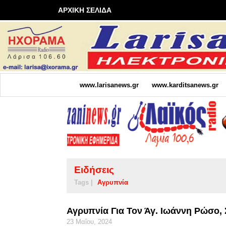
ΑΡΧΙΚΗ ΣΕΛΙΔΑ
www.larisanews.gr
www.karditsanews.gr
Ειδήσεις
Tags |
Αγρυπνία
Αγρυπνία Για Τον Άγ. Ιωάννη Ρώσο, 
23 Μαΐου, 2024