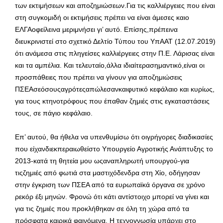
των εκτιμήσεων και αποζημιώσεων.Για τις καλλιέργειες που είναι
στη συγκομιδή οι εκτιμήσεις πρέπει να είναι άμεσες καιο
ΕΛΓΑοφείλεινα μεριμνήσει γι’ αυτό. Επίσης,πρέπεινα
διευκρινιστεί στο σχετικό Δελτίο Τύπου του ΥπΑΑΤ (12.07.2019)
ότι ανάμεσα στις πληγείσες καλλιέργειες στην Π.Ε. Λάρισας είναι
και τα αμπέλια. Και τελευταίο,άλλα ιδιαίτερασημαντικό,είναι οι
προσπάθειες που πρέπει να γίνουν για αποζημιώσεις
ΠΣΕΑσεόσουςαγρότεςαπώλεσανκαιφυτικό κεφάλαιο και κυρίως,
για τους κτηνοτρόφους που έπαθαν ζημιές στις εγκαταστάσεις
τους, σε πάγιο κεφάλαιο.
Επ’ αυτού, θα ήθελα να υπενθυμίσω ότι οιγρήγορες διαδικασίες
που είχανδιεκπεραιωθείστο Υπουργείο Αγροτικής Ανάπτυξης το
2013-κατά τη θητεία μου ωςαναπληρωτή υπουργού-για
τιςζημιές από φωτιά στα μαστιχόδενδρα στη Χίο, οδήγησαν
στην έγκριση των ΠΣΕΑ από τα ευρωπαϊκά όργανα σε χρόνο
ρεκόρ έξι μηνών. Φρονώ ότι κάτι αντίστοιχο μπορεί να γίνει και
για τις ζημιές που προκλήθηκαν σε όλη τη χώρα από τα
πρόσφατα καιρικά φαινόμενα. Η τεχνογνωσία υπάρχει στο