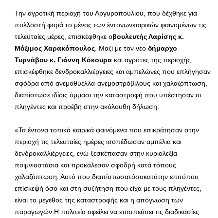
Την αγροτική περιοχή του Αργυροπουλίου, που δέχθηκε για
πολλοστή φορά το μένος των έντονωνκαιρικών φαινομένων τις
τελευταίες μέρες, επισκέφθηκε ο
βουλευτής Λαρίσης κ.
Μάξιμος Χαρακόπουλος
. Μαζί με τον νέο
δήμαρχο
Τυρνάβου κ. Γιάννη Κόκουρα
και αγρότες της περιοχής,
επισκέφθηκε δενδροκαλλιέργειες και αμπελώνες που επλήγησαν
σφόδρα από ανεμοθύελλα-ανεμοστρόβιλους και χαλαζόπτωση,
διαπίστωσε ιδίοις όμμασι την καταστροφή που υπέστησαν οι
πληγέντες και προέβη στην ακόλουθη δήλωση:
«Τα έντονα τοπικά καιρικά φαινόμενα που επικράτησαν στην
περιοχή τις τελευταίες ημέρες ισοπέδωσαν αμπέλια και
δενδροκαλλιέργειες, ενώ ξεσκέπασαν στην κυριολεξία
ποιμνιοστάσια και προκάλεσαν σφοδρή κατά τόπους
χαλαζόπτωση. Αυτό που διαπίστωσατόσοκατάτην επιτόπου
επίσκεψή όσο και στη συζήτηση που είχα με τους πληγέντες,
είναι το μέγεθος της καταστροφής και η απόγνωση των
παραγωγών.Η πολιτεία οφείλει να επισπεύσει τις διαδικασίες