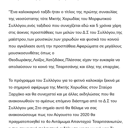
“Ένα καλοκαιρινό ταξίδι ήταν ο τίτλος της πρώτης συναυλίας
της νεοσύστατης τότε Μικτής Χορωδίας του Μορφωτικού
Συλλόγου,ενός ταξιδιού που συνεχίζεται εδώ και 5 χρόνια χάρη
στις άοκνες προσπάθειες των μελών του Δ.Σ του Συλλόγου,της
μαέστρου,των μουσικών,των χορωδών και φυσικά του κοινού
που αγκάλιασε αυτή την προσπάθεια.Αφιερώματα σε μεγάλους
μουσικοσυνθέτες όπως ο
Θεοδωράκης,Λοϊζος,Χατζιδάκις,Πλέσσας είχαν την ευκαιρία να
απολαύσουν το κοινό της Τσαριτσάνης και όλης της επαρχίας.
Το πρόγραμμα του Συλλόγου για το φετινό καλοκαίρι ξεκινά με
το σημερινό αφιέρωμα της Μικτής Χορωδίας στον Σταύρο
Ξαρχάκο και θα συνεχιστεί και με άλλες εκδηλώσεις που θα
ανακοινωθούν το αμέσως επόμενο διάστημα από το Δ.Σ του
Συλλόγου μας.Στο σημείο αυτό θα θέλαμε να σας
ανακοινώσουμε πως τον Αύγουστο του 2020 θα
πραγματοποιηθεί το 4ο Αντάμωμα Απανταχού Τσαριτσανιωτών,