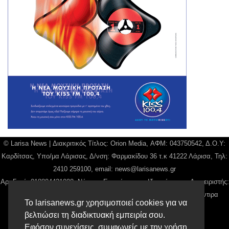
© Larisa News | Διακριτικός Τίτλος: Orion Media, ΑΦΜ: 043750542, Δ.Ο.Υ:
Καρδίτσας, Υπο/μα Λάρισας, Δ/νση: Φαρμακίδου 36 τ.κ 41222 Λάρισα, Τηλ:
2410 259100, email:
news@larisanews.gr
Αρ. Γεμή: 018804431000, Νόμιμος Εκπρόσωπος, Ιδιοκτήτης και Διαχειριστής:
Παναγιώτης Φιλίππου, Διευθύντρια: Γιαννουσά Βασιλική, Διευθύντιρα
Το larisanews.gr χρησιμοποιεί cookies για να
Σύνταξης: Μπαλαμπάνη Βασιλική.
βελτιώσει τη διαδικτυακή εμπειρία σου.
Δικαιούχος domain name Παναγιώτης Φιλίππου
Εφόσον συνεχίσεις, συμφωνείς με την χρήση